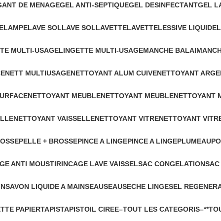
GANT DE MENAGE
GEL ANTI-SEPTIQUE
GEL DESINFECTANT
GEL L
E
LAMPE
LAVE SOL
LAVE SOL
LAVETTE
LAVETTE
LESSIVE LIQUIDE
L
TE MULTI-USAGE
LINGETTE MULTI-USAGE
MANCHE BALAI
MANCH
CE
NETT MULTIUSAGE
NETTOYANT ALUM CUIVE
NETTOYANT ARGE
SURFACE
NETTOYANT MEUBLE
NETTOYANT MEUBLE
NETTOYANT 
ELLE
NETTOYANT VAISSELLE
NETTOYANT VITRE
NETTOYANT VITR
ROSSE
PELLE + BROSSE
PINCE A LINGE
PINCE A LINGE
PLUMEAU
PO
GE ANTI MOUSTI
RINCAGE LAVE VAISSEL
SAC CONGELATION
SAC
IN
SAVON LIQUIDE A MAIN
SEAU
SEAU
SECHE LINGE
SEL REGENER
TTE PAPIER
TAPIS
TAPIS
TOIL CIREE
–TOUT LES CATEGORIS–
**TO