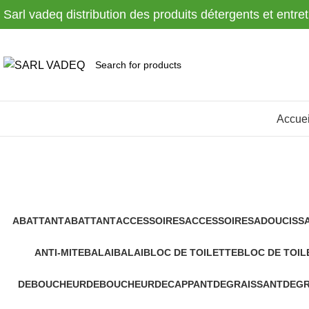
Sarl vadeq distribution des produits détergents et entre
Accuei
ABATTANT
ABATTANT
ACCESSOIRES
ACCESSOIRES
ADOUCISS
ANTI-MITE
BALAI
BALAI
BLOC DE TOILETTE
BLOC DE TOIL
DEBOUCHEUR
DEBOUCHEUR
DECAPPANT
DEGRAISSANT
DEGR