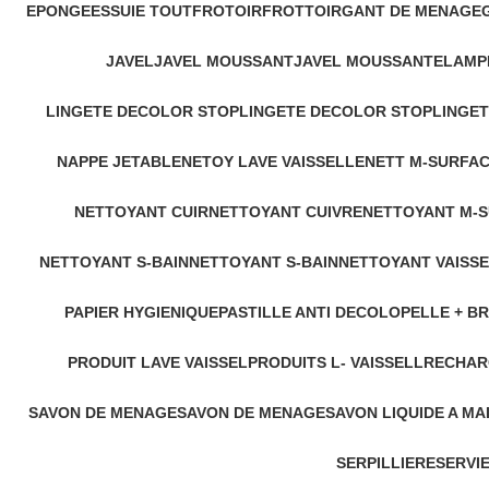
EPONGE
ESSUIE TOUT
FROTOIR
FROTTOIR
GANT DE MENAGE
JAVEL
JAVEL MOUSSANT
JAVEL MOUSSANTE
LAMP
LINGETE DECOLOR STOP
LINGETE DECOLOR STOP
LINGET
NAPPE JETABLE
NETOY LAVE VAISSELLE
NETT M-SURFA
NETTOYANT CUIR
NETTOYANT CUIVRE
NETTOYANT M-
NETTOYANT S-BAIN
NETTOYANT S-BAIN
NETTOYANT VAISS
PAPIER HYGIENIQUE
PASTILLE ANTI DECOLO
PELLE + B
PRODUIT LAVE VAISSEL
PRODUITS L- VAISSELL
RECHAR
SAVON DE MENAGE
SAVON DE MENAGE
SAVON LIQUIDE A MA
SERPILLIERE
SERVIE