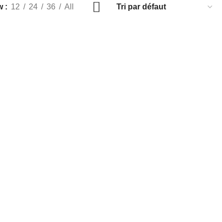
w
12
24
36
All