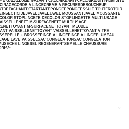
ME GAZ
ALLUME GAZ
ANTI CALCAIRE
ANTI-CALCAIRE
ANTI-HUMIDITE
CIRAGE
CORDE A LINGE
CREME A RECURER
DEBOUCHEUR
NT
DETACHANT
DETARTANT
EPONGE
EPONGE
ESSUIE TOUT
FROTOIR
E
INSECTICIDE
JAVEL
JAVEL
JAVEL MOUSSANT
JAVEL MOUSSANTE
ECOLOR STOP
LINGETE DECOLOR STOP
LINGETTE MULTI-USAGE
AISSELLE
NETT M-SURFACE
NETT MULTIUSAGE
RE
NETTOYANT M-SURFACE
NETTOYANT MEUBLE
ANT VAISSELLE
NETTOYANT VAISSELLE
NETTOYANT VITRE
OSSE
PELLE + BROSSE
PINCE A LINGE
PINCE A LINGE
PLUMEAU
CAGE LAVE VAISSEL
SAC CONGELATION
SAC CONGELATION
AU
SECHE LINGE
SEL REGENERANT
SEMELLE CHAUSSURE
RIS**