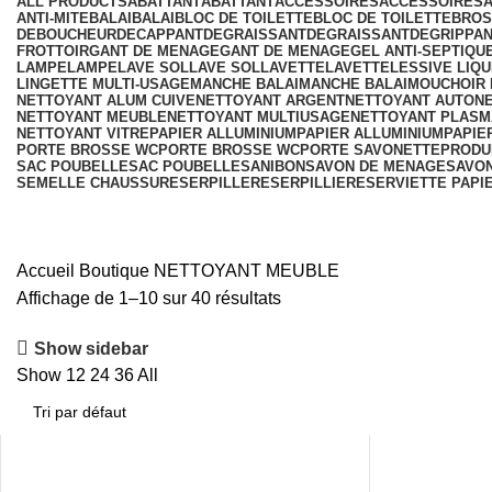
ALL
PRODUCTS
ABATTANT
ABATTANT
ACCESSOIRES
ACCESSOIRES
ANTI-MITE
BALAI
BALAI
BLOC DE TOILETTE
BLOC DE TOILETTE
BROS
DEBOUCHEUR
DECAPPANT
DEGRAISSANT
DEGRAISSANT
DEGRIPPA
FROTTOIR
GANT DE MENAGE
GANT DE MENAGE
GEL ANTI-SEPTIQU
LAMPE
LAMPE
LAVE SOL
LAVE SOL
LAVETTE
LAVETTE
LESSIVE LIQU
LINGETTE MULTI-USAGE
MANCHE BALAI
MANCHE BALAI
MOUCHOIR 
NETTOYANT ALUM CUIVE
NETTOYANT ARGENT
NETTOYANT AUTO
N
NETTOYANT MEUBLE
NETTOYANT MULTIUSAGE
NETTOYANT PLASM
NETTOYANT VITRE
PAPIER ALLUMINIUM
PAPIER ALLUMINIUM
PAPIE
PORTE BROSSE WC
PORTE BROSSE WC
PORTE SAVONETTE
PRODUI
SAC POUBELLE
SAC POUBELLE
SANIBON
SAVON DE MENAGE
SAVO
SEMELLE CHAUSSURE
SERPILLERE
SERPILLIERE
SERVIETTE PAPI
Accueil
Boutique
NETTOYANT MEUBLE
Affichage de 1–10 sur 40 résultats
Show sidebar
Show
12
24
36
All