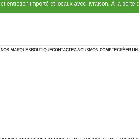
 et entretien importé et locaux avec livraison. À la porte
L
NOS MARQUES
BOUTIQUE
CONTACTEZ-NOUS
MON COMPTE
CRÉER UN
TTOYANT MEU
Categories