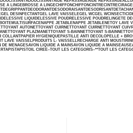
ADOUCISSANT
ADOUCISSANT
AIDE REPASSAGE
AIDE REPASSAGE
ALLU
SE A LINGE
BROSSE A LINGE
CHIFFON
CHIFFON
CINTRE
CINTRE
CIRAGE
NT
DEGRIPPANT
DEODORANT
DESODORAISANT
DESODRISANT
DETACHA
E
GEL DESINFECTANT
GEL LAVE VAISSELE
GEL WC
GEL WC
INSECTICID
IDE
LESSIVE LIQUIDE
LESSIVE POUDRE
LESSIVE POUDRE
LINGETE D
BOITE
MULTISURFACE
NAPPE JETABLE
NAPPE JETABLE
NETOY LAVE V
ETTOYANT AUTO
NETTOYANT CUIR
NETTOYANT CUIR
NETTOYANT CUIV
A
NETTOYANT PLAZMA
NETTOYANT S-BAIN
NETTOYANT S-BAIN
NETTOY
R COLLANT
PAPIER HYGIENIQUE
PASTILLE ANTI DECOLO
PELLE + BR
T LAVE VAISSEL
PRODUITS L- VAISSELL
RECHARGE ANTI MOUSTI
RIN
N DE MENAGE
SAVON LIQUIDE A MAIN
SAVON LIQUIDE A MAIN
SEAU
SE
ER
TAPIS
TAPIS
TOIL CIREE
–TOUT LES CATEGORIS–
**TOUT LES CATEGO