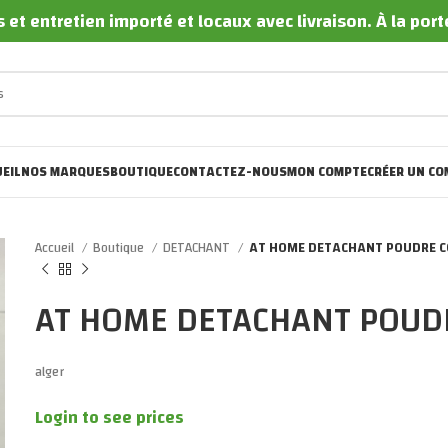
 et entretien importé et locaux avec livraison. À la por
EIL
NOS MARQUES
BOUTIQUE
CONTACTEZ-NOUS
MON COMPTE
CRÉER UN CO
Accueil
Boutique
DETACHANT
AT HOME DETACHANT POUDRE C
AT HOME DETACHANT POUD
alger
Login to see prices