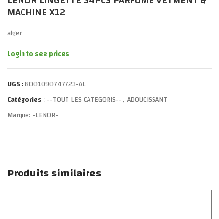
LENOR LINGETTE 34PCS PARFUME VETMENT &
MACHINE X12
alger
Login to see prices
UGS :
8001090747723-AL
Catégories :
--TOUT LES CATEGORIS--
,
ADOUCISSANT
Marque:
-LENOR-
Produits similaires