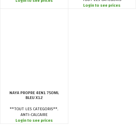
Login to see prices
Login to see prices
NAYA PROPRE 4EN1 750ML
BLEU X12
**TOUT LES CATEGORIS**
,
ANTI-CALCAIRE
Login to see prices