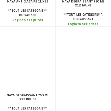
NAYA ANTICLACAIRE 1L X12
NAYA DEGRAISSANT 750 ML
X12 JAUNE
**TOUT LES CATEGORIS**
,
**TOUT LES CATEGORIS**
,
DETARTANT
DEGRAISSANT
Login to see prices
Login to see prices
NAYA DEGRAISSANT 750 ML
X12 ROUGE
**TOUT LES CATEGORIS**
,