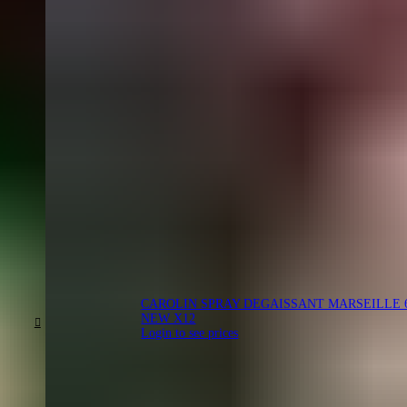
CAROLIN SPRAY DEGAISSANT MARSEILLE 
NEW X12
Login to see prices