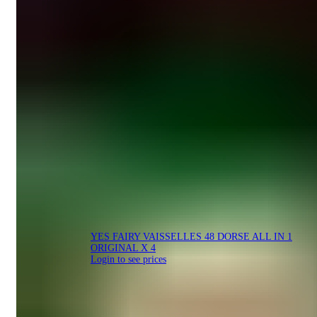
YES FAIRY VAISSELLES 48 DORSE ALL IN 1
ORIGINAL X 4
Login to see prices