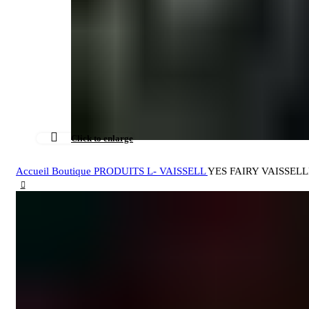
Click to enlarge
Accueil
Boutique
PRODUITS L- VAISSELL
YES FAIRY VAISSELL