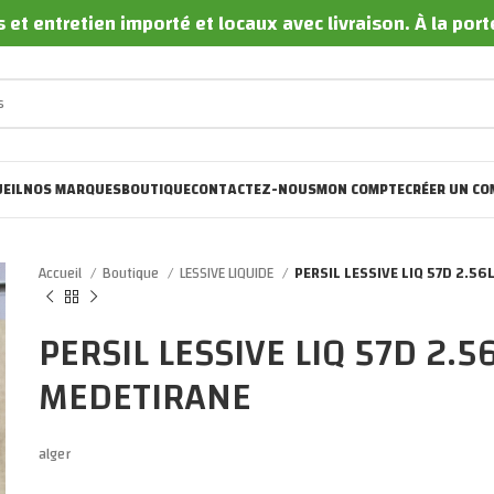
 et entretien importé et locaux avec livraison. À la por
EIL
NOS MARQUES
BOUTIQUE
CONTACTEZ-NOUS
MON COMPTE
CRÉER UN CO
Accueil
Boutique
LESSIVE LIQUIDE
PERSIL LESSIVE LIQ 57D 2.5
PERSIL LESSIVE LIQ 57D 2.
MEDETIRANE
alger