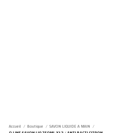
Click to enlarge
Accueil
Boutique
SAVON LIQUIDE A MAIN
O LINE SAVON LIQ 750ML X12 / ANTI BACTI CITRON