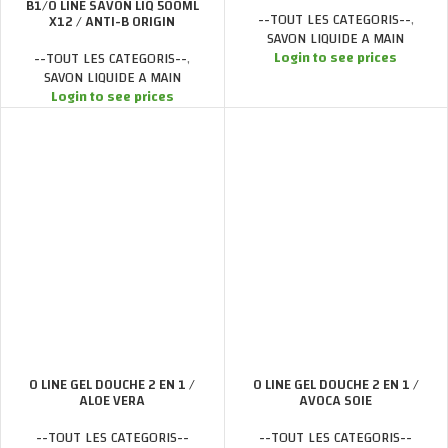
B1/O LINE SAVON LIQ 500ML
--TOUT LES CATEGORIS--
,
X12 / ANTI-B ORIGIN
SAVON LIQUIDE A MAIN
Login to see prices
--TOUT LES CATEGORIS--
,
SAVON LIQUIDE A MAIN
Login to see prices
O LINE GEL DOUCHE 2 EN 1 /
O LINE GEL DOUCHE 2 EN 1 /
ALOE VERA
AVOCA SOIE
--TOUT LES CATEGORIS--
--TOUT LES CATEGORIS--