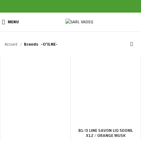
MENU
Accueil
Brands
-O'ILNE-
B1/O LINE SAVON LIQ 500ML
X12 / ORANGE MUSK