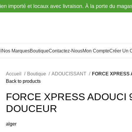
tien importé et locaux avec livraison. À la porte du maga
l
Nos Marques
Boutique
Contactez-Nous
Mon Compte
Créer Un 
Accueil
Boutique
ADOUCISSANT
FORCE XPRESS 
Back to products
FORCE XPRESS ADOUCI 9
DOUCEUR
alger