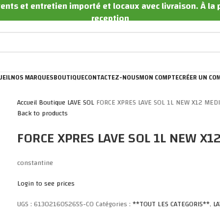
ents et entretien importé et locaux avec livraison. À la
reception
UEIL
NOS MARQUES
BOUTIQUE
CONTACTEZ-NOUS
MON COMPTE
CRÉER UN CO
Accueil
Boutique
LAVE SOL
FORCE XPRES LAVE SOL 1L NEW X12 MEDI
Back to products
FORCE XPRES LAVE SOL 1L NEW X1
constantine
Login to see prices
UGS :
6130216052655-CO
Catégories :
**TOUT LES CATEGORIS**
,
L