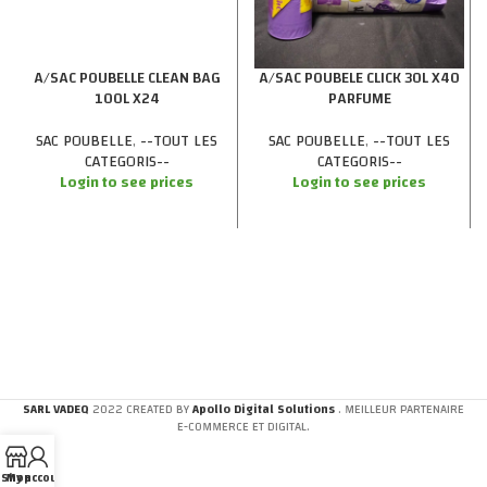
A/SAC POUBELLE CLEAN BAG
A/SAC POUBELE CLICK 30L X40
100L X24
PARFUME
SAC POUBELLE
,
--TOUT LES
SAC POUBELLE
,
--TOUT LES
CATEGORIS--
CATEGORIS--
Login to see prices
Login to see prices
SARL VADEQ
2022 CREATED BY
Apollo Digital Solutions
. MEILLEUR PARTENAIRE
E-COMMERCE ET DIGITAL.
Shop
My account