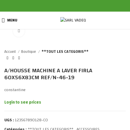
MENU
Click to enlarge
Accueil
Boutique
**TOUT LES CATEGORIS**
A/HOUSSE MACHINE A LAVER FIRLA
60X56X83CM REF/N-46-19
constantine
Login to see prices
UGS :
123567890128-CO
Catégories :
**TOUT LES CATEGORIS**
,
ACCESSOIRES