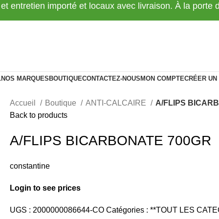
 et entretien importé et locaux avec livraison. À la porte
L
NOS MARQUES
BOUTIQUE
CONTACTEZ-NOUS
MON COMPTE
CRÉER UN
Accueil
Boutique
ANTI-CALCAIRE
A/FLIPS BICAR
Back to products
A/FLIPS BICARBONATE 700GR
constantine
Login to see prices
UGS :
2000000086644-CO
Catégories :
**TOUT LES CATE