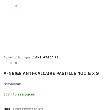
Click to enlarge
Accueil
Boutique
ANTI-CALCAIRE
A/NEIGE ANTI-CALCAIRE PASTILLE 400 G X 9
constantine
Login to see prices
UGS :
6132553220490-CO