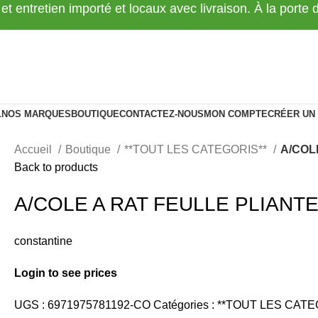
 et entretien importé et locaux avec livraison. À la porte
L
NOS MARQUES
BOUTIQUE
CONTACTEZ-NOUS
MON COMPTE
CRÉER UN
Accueil
Boutique
**TOUT LES CATEGORIS**
A/COL
Back to products
A/COLE A RAT FEULLE PLIANT
constantine
Login to see prices
UGS :
6971975781192-CO
Catégories :
**TOUT LES CATE