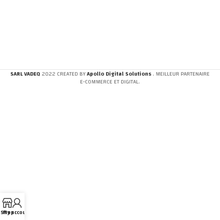
SARL VADEQ
2022 CREATED BY
Apollo Digital Solutions
. MEILLEUR PARTENAIRE
E-COMMERCE ET DIGITAL.
Shop
My account