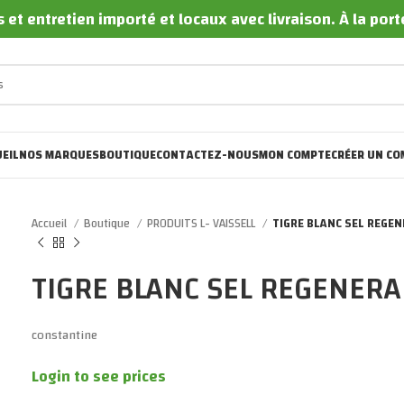
 et entretien importé et locaux avec livraison. À la por
EIL
NOS MARQUES
BOUTIQUE
CONTACTEZ-NOUS
MON COMPTE
CRÉER UN CO
Accueil
Boutique
PRODUITS L- VAISSELL
TIGRE BLANC SEL REGEN
TIGRE BLANC SEL REGENERA
constantine
Login to see prices