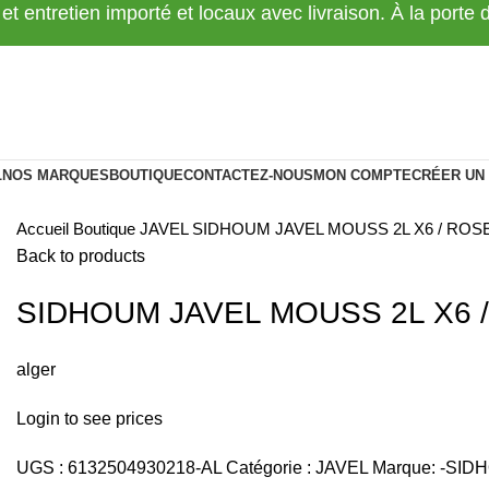
 et entretien importé et locaux avec livraison. À la porte
L
NOS MARQUES
BOUTIQUE
CONTACTEZ-NOUS
MON COMPTE
CRÉER UN
Accueil
Boutique
JAVEL
SIDHOUM JAVEL MOUSS 2L X6 / ROS
Back to products
SIDHOUM JAVEL MOUSS 2L X6 
alger
Login to see prices
UGS :
6132504930218-AL
Catégorie :
JAVEL
Marque:
-SID