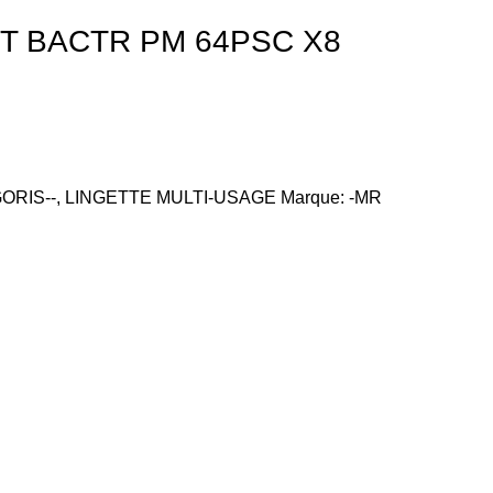
T BACTR PM 64PSC X8
ORIS--
,
LINGETTE MULTI-USAGE
Marque:
-MR
Face
Insta
What
What