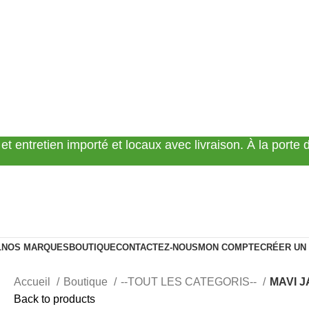
 et entretien importé et locaux avec livraison. À la porte
L
NOS MARQUES
BOUTIQUE
CONTACTEZ-NOUS
MON COMPTE
CRÉER UN
Accueil
Boutique
--TOUT LES CATEGORIS--
MAVI J
Back to products