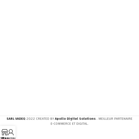
SARL VADEQ
2022 CREATED BY
Apollo Digital Solutions
. MEILLEUR PARTENAIRE
E-COMMERCE ET DIGITAL.
Shop
My account