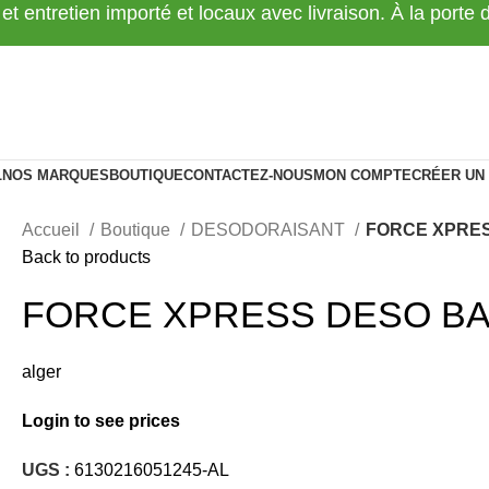
 et entretien importé et locaux avec livraison. À la porte
L
NOS MARQUES
BOUTIQUE
CONTACTEZ-NOUS
MON COMPTE
CRÉER UN
Accueil
Boutique
DESODORAISANT
FORCE XPRES
Back to products
FORCE XPRESS DESO BAK
alger
Login to see prices
UGS :
6130216051245-AL