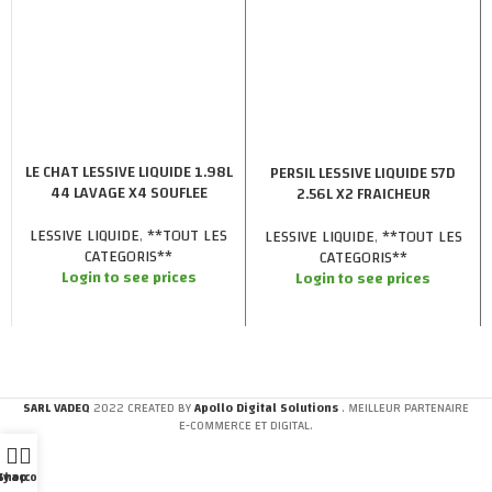
LE CHAT LESSIVE LIQUIDE 1.98L
PERSIL LESSIVE LIQUIDE 57D
44 LAVAGE X4 SOUFLEE
2.56L X2 FRAICHEUR
LESSIVE LIQUIDE
,
**TOUT LES
LESSIVE LIQUIDE
,
**TOUT LES
CATEGORIS**
CATEGORIS**
Login to see prices
Login to see prices
SARL VADEQ
2022 CREATED BY
Apollo Digital Solutions
. MEILLEUR PARTENAIRE
E-COMMERCE ET DIGITAL.
y account
Shop