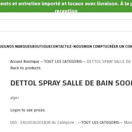
ents et entretien importé et locaux avec livraison. À la
reception
UEIL
NOS MARQUES
BOUTIQUE
CONTACTEZ-NOUS
MON COMPTE
CRÉER UN CO
Accueil
Boutique
--TOUT LES CATEGORIS--
DETTOL SPRAY SALLE DE
Back to products
DETTOL SPRAY SALLE DE BAIN 500
alger
Login to see prices
UGS :
5410036301838-AL
Catégorie :
--TOUT LES CATEGORIS--
Mar