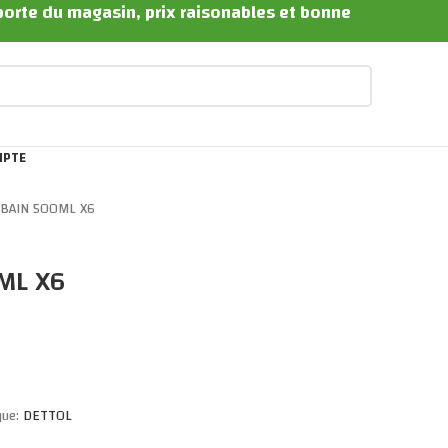
 porte du magasin, prix raisonables et bonne
MPTE
 BAIN 500ML X6
ML X6
que:
DETTOL