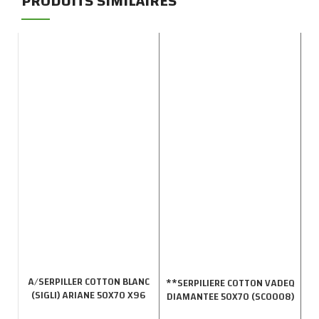
PRODUITS SIMILAIRES
**
A/SERPILLER COTTON BLANC
**SERPILIERE COTTON VADEQ
(SIGLI) ARIANE 50X70 X96
DIAMANTEE 50X70 (SC0008)
10X40