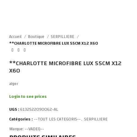
Click to enlarge
Accueil
Boutique
SERPILLIERE
**CHARLOTTE MICROFIBRE LUX 55CM X12 X60
**CHARLOTTE MICROFIBRE LUX 55CM X12
X60
alger
Login to see prices
UGS :
6132522090062-AL
Catégories :
--TOUT LES CATEGORIS--
,
SERPILLIERE
Marque:
--VADEQ--