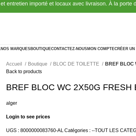
 et entretien importé et locaux avec livraison. À la porte
L
NOS MARQUES
BOUTIQUE
CONTACTEZ-NOUS
MON COMPTE
CRÉER UN
Accueil
Boutique
BLOC DE TOILETTE
BREF BLOC 
Back to products
BREF BLOC WC 2X50G FRESH
alger
Login to see prices
UGS :
8000000083760-AL
Catégories :
--TOUT LES CATEG