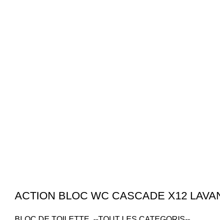
ACTION BLOC WC CASCADE X12 LAVA
BLOC DE TOILETTE
,
--TOUT LES CATEGORIS--