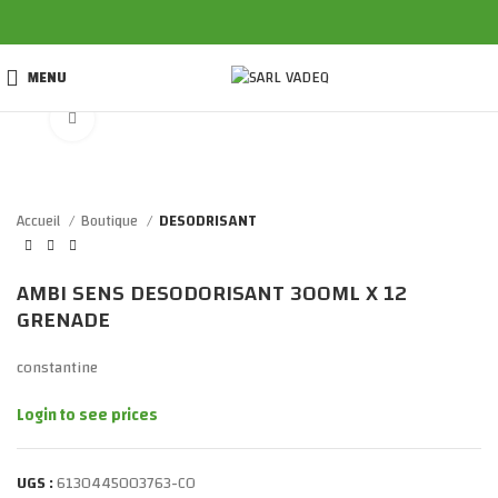
MENU
Click to enlarge
Accueil
Boutique
DESODRISANT
AMBI SENS DESODORISANT 300ML X 12
GRENADE
constantine
Login to see prices
UGS :
6130445003763-CO