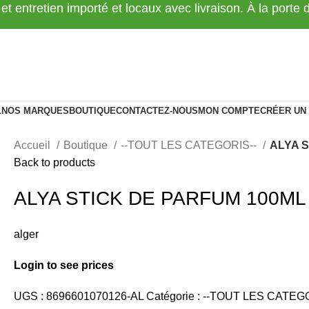
 et entretien importé et locaux avec livraison. À la porte
L
NOS MARQUES
BOUTIQUE
CONTACTEZ-NOUS
MON COMPTE
CRÉER UN
Accueil
Boutique
--TOUT LES CATEGORIS--
ALYA S
Back to products
ALYA STICK DE PARFUM 100ML
alger
Login to see prices
UGS :
8696601070126-AL
Catégorie :
--TOUT LES CATEGO