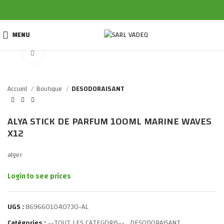
MENU
Click to enlarge
Accueil
Boutique
DESODORAISANT
ALYA STICK DE PARFUM 100ML MARINE WAVES
X12
alger
Login to see prices
UGS :
8696601040730-AL
Catégories :
--TOUT LES CATEGORIS--
,
DESODORAISANT