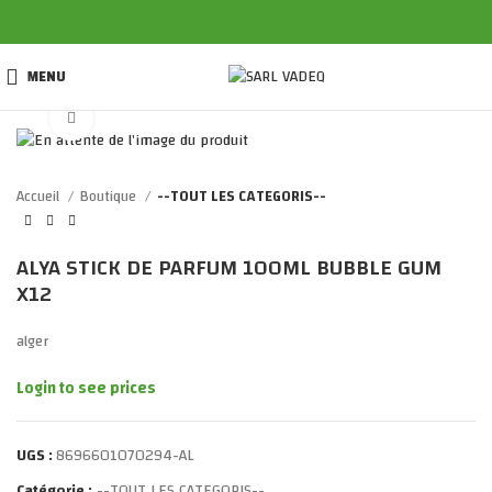
MENU
Click to enlarge
Accueil
Boutique
--TOUT LES CATEGORIS--
ALYA STICK DE PARFUM 100ML BUBBLE GUM
X12
alger
Login to see prices
UGS :
8696601070294-AL
Catégorie :
--TOUT LES CATEGORIS--