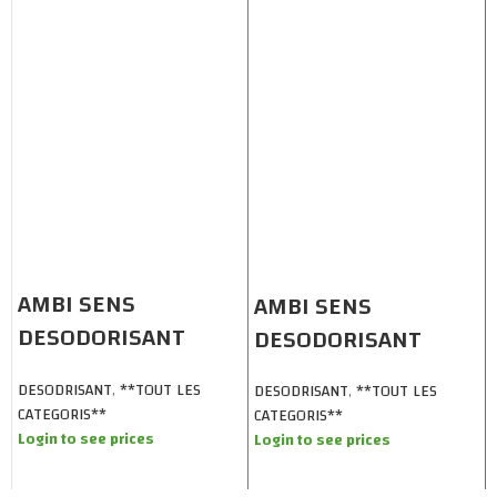
AMBI SENS
AMBI SENS
DESODORISANT
DESODORISANT
SPRAY 500ML X 12
SPRAY 500ML X12
DESODRISANT
,
**TOUT LES
DESODRISANT
,
**TOUT LES
GRENADE
FLEUR VIOLETTE
CATEGORIS**
CATEGORIS**
Login to see prices
Login to see prices