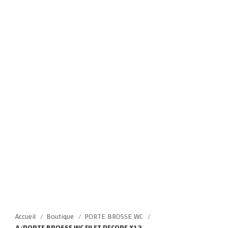
Click to enlarge
Accueil
Boutique
PORTE BROSSE WC
A/PORTE BROSSE WC FILET DECORE X12