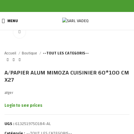
MENU
Click to enlarge
Accueil
Boutique
--TOUT LES CATEGORIS--
A/PAPIER ALUM MIMOZA CUISINIER 60*100 CM
X27
alger
Login to see prices
UGS :
6132519750184-AL
Catégorie :
--TOUT LES CATEGORIS--