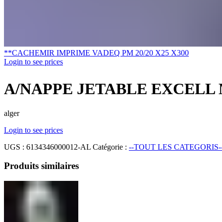
**CACHEMIR IMPRIME VADEQ PM 20/20 X25 X300
Login to see prices
A/NAPPE JETABLE EXCELL
alger
Login to see prices
UGS :
6134346000012-AL
Catégorie :
--TOUT LES CATEGORIS-
Produits similaires