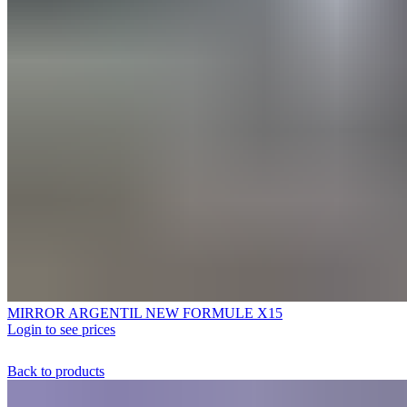
MIRROR ARGENTIL NEW FORMULE X15
Login to see prices
Back to products