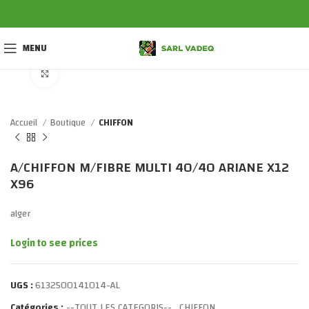
MENU
Click to enlarge
Accueil
Boutique
CHIFFON
A/CHIFFON M/FIBRE MULTI 40/40 ARIANE X12
X96
alger
Login to see prices
UGS :
6132500141014-AL
Catégories :
--TOUT LES CATEGORIS--
,
CHIFFON